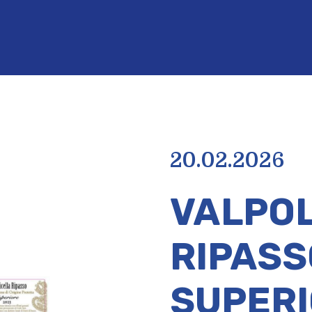
20.02.2026
VALPOL
RIPASS
SUPERI